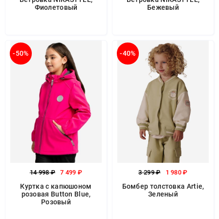
Фиолетовый
Бежевый
-50%
-40%
14 998 ₽
7 499 ₽
3 299 ₽
1 980 ₽
Куртка с капюшоном
Бомбер толстовка Artie,
розовая Button Blue,
Зеленый
Розовый