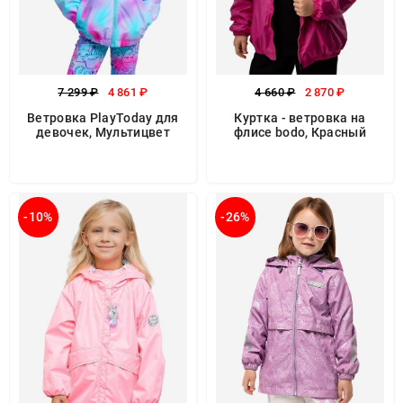
7 299 ₽
4 861 ₽
4 660 ₽
2 870 ₽
Ветровка PlayToday для
Куртка - ветровка на
девочек, Мультицвет
флисе bodo, Красный
-10%
-26%