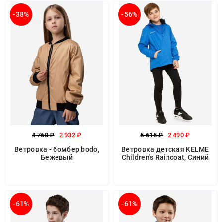
-38%
-56%
4 760 ₽
2 932 ₽
5 615 ₽
2 490 ₽
Ветровка - бомбер bodo,
Ветровка детская KELME
Бежевый
Children's Raincoat, Синий
-61%
-61%