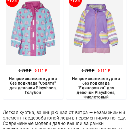
-10%
-10%
6 790 ₽
6 111 ₽
6 790 ₽
6 111 ₽
Непромокаемая куртка
Непромокаемая куртка
без подклада "Совята"
без подклада
для девочки Playshoes,
"Единорожка" для
Голубой
девочки Playshoes,
Фиолетовый
Лёгкая куртка, защищающая от ветра — незаменимый
элемент гардероба юной леди в переменчивую погоду.
Современные модели давно вышли за рамки
исключительно спортивного стиля, превратившись в