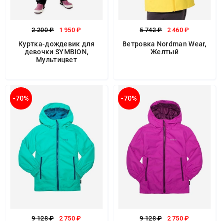
2 200 ₽
1 950 ₽
5 742 ₽
2 460 ₽
Куртка-дождевик для
Ветровка Nordman Wear,
девочки SYMBION,
Желтый
Мультицвет
-70%
-70%
9 128 ₽
2 750 ₽
9 128 ₽
2 750 ₽