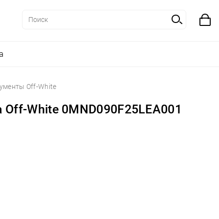
а
ументы Off-White
а Off-White 0MND090F25LEA001