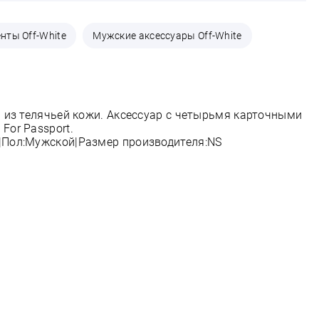
нты Off-White
Мужские аксессуары Off-White
и из телячьей кожи. Аксессуар с четырьмя карточными
For Passport.
|Пол:Мужской|Размер производителя:NS