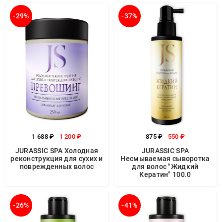
-29%
-37%
1 688 ₽
1 200 ₽
875 ₽
550 ₽
JURASSIC SPA Холодная
JURASSIC SPA
реконструкция для сухих и
Несмываемая сыворотка
поврежденных волос
для волос "Жидкий
Кератин" 100.0
-26%
-41%