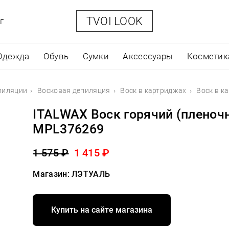
TVOI LOOK
г
Одежда
Обувь
Сумки
Аксессуары
Косметик
пиляции
Восковая депиляция
Воск в картриджах
Воск в к
ITALWAX Воск горячий (пленочн
MPL376269
1 575 ₽
1 415 ₽
Магазин: ЛЭТУАЛЬ
Купить на сайте магазина