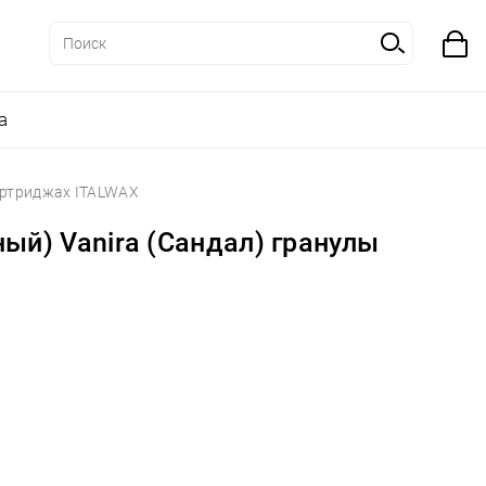
а
артриджах ITALWAX
ый) Vanira (Сандал) гранулы