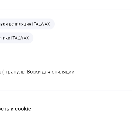
овая депиляция ITALWAX
етика ITALWAX
ал) гранулы Воски для эпиляции
ть и cookie