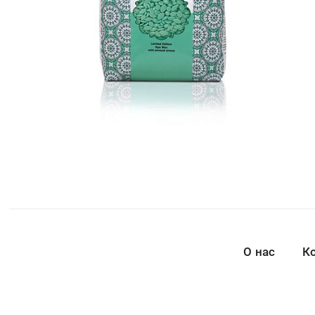
О нас
К