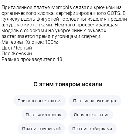
Приталенное платье Memphis связали крючком из
органического хлопка, сертифицированного GOTS. В
кулиску вдоль фигурной горловины изделия продели
шнурок с кисточками. Немного просвечивающая
модель с оборками на укороченных рукавах
застегивается тремя пуговицами спереди.
Материал:Хлопок: 100%;
Цвет:Чёрный
Пол:Женский
Размер производителя:48
С этим товаром искали
Приталенные платья
Платья на пуговицах
Платья из хлопка
Льняные платья
Платья с кулиской
Платья с оборками