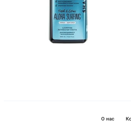
О нас
К