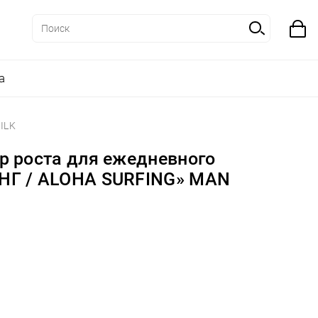
а
ILK
р роста для ежедневного
НГ / ALOHA SURFING» MAN