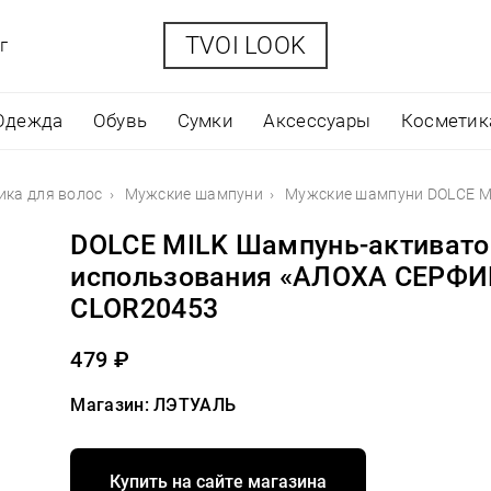
TVOI LOOK
г
Одежда
Обувь
Сумки
Аксессуары
Косметик
ика для волос
Мужские шампуни
Мужские шампуни DOLCE M
DOLCE MILK Шампунь-активато
использования «АЛОХА СЕРФИ
CLOR20453
479 ₽
Магазин: ЛЭТУАЛЬ
Купить на сайте магазина