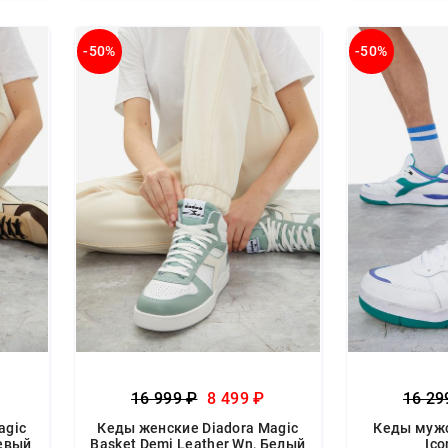
-50%
-50%
16 999 ₽
8 499 ₽
16 29
agic
Кеды женские Diadora Magic
Кеды мужс
жевый
Basket Demi Leather Wn, Белый
Ico