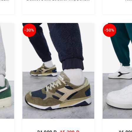
-30%
-50%