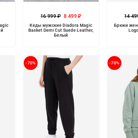
16 999 ₽
8 499 ₽
14 49
agic
Кеды мужские Diadora Magic
Брюки женс
ый
Basket Demi Cut Suede Leather,
Log
Белый
-70%
-70%