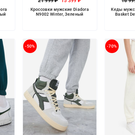
21 999 ₽
15 399 ₽
16 99
ora
Кроссовки мужские Diadora
Кеды мужск
ный
N9002 Winter, Зеленый
Basket De
-50%
-70%