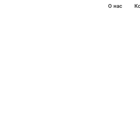
О нас
К