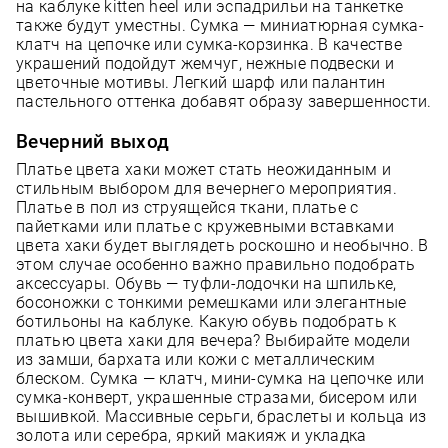
на каблуке kitten heel или эспадрильи на танкетке
также будут уместны. Сумка — миниатюрная сумка-
клатч на цепочке или сумка-корзинка. В качестве
украшений подойдут жемчуг, нежные подвески и
цветочные мотивы. Легкий шарф или палантин
пастельного оттенка добавят образу завершенности.
Вечерний выход
Платье цвета хаки может стать неожиданным и
стильным выбором для вечернего мероприятия.
Платье в пол из струящейся ткани, платье с
пайетками или платье с кружевными вставками
цвета хаки будет выглядеть роскошно и необычно. В
этом случае особенно важно правильно подобрать
аксессуары. Обувь — туфли-лодочки на шпильке,
босоножки с тонкими ремешками или элегантные
ботильоны на каблуке. Какую обувь подобрать к
платью цвета хаки для вечера? Выбирайте модели
из замши, бархата или кожи с металлическим
блеском. Сумка — клатч, мини-сумка на цепочке или
сумка-конверт, украшенные стразами, бисером или
вышивкой. Массивные серьги, браслеты и кольца из
золота или серебра, яркий макияж и укладка