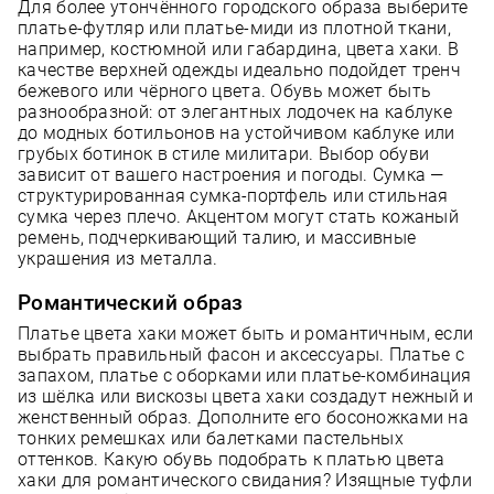
Для более утончённого городского образа выберите
платье-футляр или платье-миди из плотной ткани,
например, костюмной или габардина, цвета хаки. В
качестве верхней одежды идеально подойдет тренч
бежевого или чёрного цвета. Обувь может быть
разнообразной: от элегантных лодочек на каблуке
до модных ботильонов на устойчивом каблуке или
грубых ботинок в стиле милитари. Выбор обуви
зависит от вашего настроения и погоды. Сумка —
структурированная сумка-портфель или стильная
сумка через плечо. Акцентом могут стать кожаный
ремень, подчеркивающий талию, и массивные
украшения из металла.
Романтический образ
Платье цвета хаки может быть и романтичным, если
выбрать правильный фасон и аксессуары. Платье с
запахом, платье с оборками или платье-комбинация
из шёлка или вискозы цвета хаки создадут нежный и
женственный образ. Дополните его босоножками на
тонких ремешках или балетками пастельных
оттенков. Какую обувь подобрать к платью цвета
хаки для романтического свидания? Изящные туфли